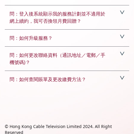
答：月費回贈會於您服務生效後第2個月開始，以每個
問：登入後系統顯示我的服務計劃並不適用於
月$50的形式回贈至你的有線帳戶。
網上續約，我可否換領月費回贈？
答：可以，你可根據指示填寫你的姓名及聯絡電話，提
問：如何升級服務？
交後系統會以短訊形式傳送月費回贈優惠碼去你的登記
電話，銷售專員會於稍後聯絡你續約，屆時你便可以優
答：你可以致電183 2819，銷售專員會向你介紹最新
惠碼兌換優惠。
問：如何更改聯絡資料（通訊地址／電郵／手
優惠。
機號碼)？
答：你可透過
有線用戶網上服務中心
更改有關資料。
問：如何查閱賬單及更改繳費方法？
答：你可透過
有線用戶網上服務中心
查閱賬單及致電
客戶服務熱線183 2832更改繳費方法。
© Hong Kong Cable Television Limited 2024. All Right
Reserved