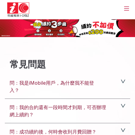
常見問題
問：我是iMobile用戶，為什麼我不能登
入？
答：網上續約平台暫時只適用於指定有線寬頻／電視／
問：我的合約還有一段時間才到期，可否辦理
家居電話服務。有關iMobile流動通訊服務的查詢，請
網上續約？
致電183 2819聯絡我們。
答：網上續約只適用於6個月內到期的用戶。如您的合
問：成功續約後，何時會收到月費回贈？
約尚有6個月或以上，請致電183 2819聯絡我們。